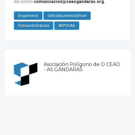
del correo
comunicacion@ceaogandaras.org
.
GrupoIsonor
GaliciaBusinessSchool
FormaciónGratuita
AEPOCAG
Asociación Polígono de O CEAO
- AS GÁNDARAS