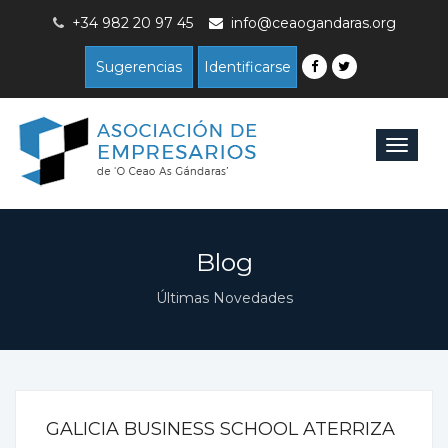
+34 982 20 97 45
info@ceaogandaras.org
Sugerencias
Identificarse
Toggle
navigat
Blog
Últimas Novedades
GALICIA BUSINESS SCHOOL ATERRIZA