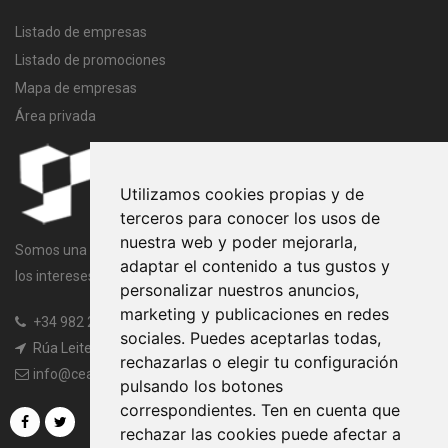
Listado de empresas
Listado de promociones
Mapa de empresas
Área privada
Utilizamos cookies propias y de
terceros para conocer los usos de
nuestra web y poder mejorarla,
Somos una entidad sin ánimo de lucro cuya finalidad es velar por
adaptar el contenido a tus gustos y
los intereses comunes de todos los miembros de la Asociación.
personalizar nuestros anuncios,
marketing y publicaciones en redes
+34 982 20 97 45
|
+34 982 20 97 97
sociales. Puedes aceptarlas todas,
Rúa Leiteiras, s/n, 27003 Lugo
rechazarlas o elegir tu configuración
info@ceaogandaras.org
pulsando los botones
correspondientes. Ten en cuenta que
rechazar las cookies puede afectar a