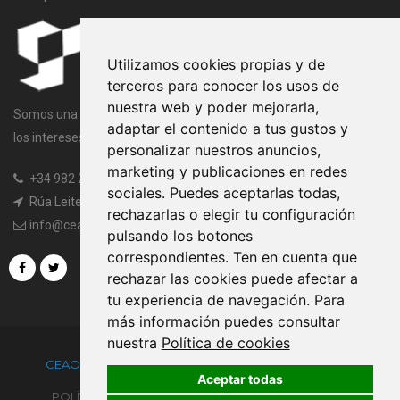
Utilizamos cookies propias y de
terceros para conocer los usos de
nuestra web y poder mejorarla,
Somos una entidad sin ánimo de lucro cuya finalidad es velar por
adaptar el contenido a tus gustos y
los intereses comunes de todos los miembros de la Asociación.
personalizar nuestros anuncios,
marketing y publicaciones en redes
+34 982 20 97 45
|
+34 982 20 97 97
sociales. Puedes aceptarlas todas,
Rúa Leiteiras, s/n, 27003 Lugo
rechazarlas o elegir tu configuración
info@ceaogandaras.org
pulsando los botones
correspondientes. Ten en cuenta que
rechazar las cookies puede afectar a
tu experiencia de navegación. Para
más información puedes consultar
nuestra
Política de cookies
CEAOGANDARAS.ORG ®
POWERED BY
TRUSTYNET
Aceptar todas
POLÍTICA DE PRIVACIDAD
CONDICIONES DE USO