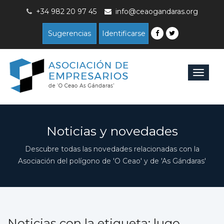
+34 982 20 97 45
info@ceaogandaras.org
Sugerencias
Identificarse
Toggle
navigat
Noticias y novedades
Descubre todas las novedades relacionadas con la
Asociación del polígono de 'O Ceao' y de 'As Gándaras'
Noticias con la etiqueta: lugo