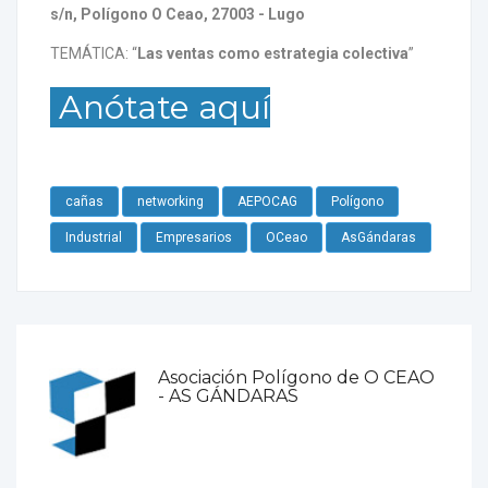
s/n,
P
olígono O Ceao
, 27003 - Lugo
TEMÁTICA: “
Las ventas como estrategia colectiva
”
Anótate aquí
cañas
networking
AEPOCAG
Polígono
Industrial
Empresarios
OCeao
AsGándaras
Asociación Polígono de O CEAO
- AS GÁNDARAS