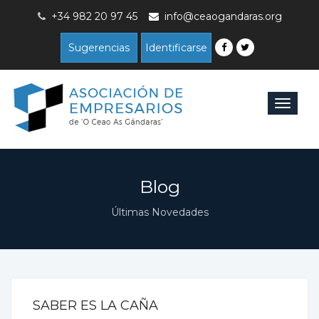
+34 982 20 97 45
info@ceaogandaras.org
Sugerencias
Identificarse
Toggle
navigat
Blog
Últimas Novedades
SABER ES LA CAÑA