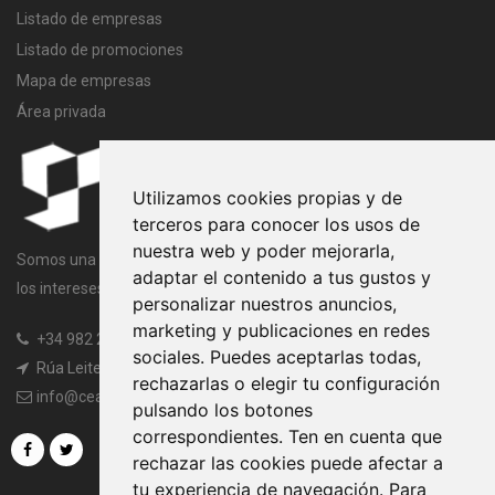
Listado de empresas
Listado de promociones
Mapa de empresas
Área privada
Utilizamos cookies propias y de
terceros para conocer los usos de
nuestra web y poder mejorarla,
Somos una entidad sin ánimo de lucro cuya finalidad es velar por
adaptar el contenido a tus gustos y
los intereses comunes de todos los miembros de la Asociación.
personalizar nuestros anuncios,
marketing y publicaciones en redes
+34 982 20 97 45
|
+34 982 20 97 97
sociales. Puedes aceptarlas todas,
Rúa Leiteiras, s/n, 27003 Lugo
rechazarlas o elegir tu configuración
info@ceaogandaras.org
pulsando los botones
correspondientes. Ten en cuenta que
rechazar las cookies puede afectar a
tu experiencia de navegación. Para