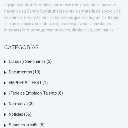
equipamiento informático, formativo y de presentaciones que
hacen de su Centro Social un referente en materia de apoyo y de
asistencia a las más de 170 empresas que la integran, contando
con un espacio a su entera disposición para sus actividades
internas (formación, presentaciones, divulgación, seminarios ...).
CATEGORÍAS
Cursos y Seminarios
(3)
Documentos
(10)
EMPREGA-T FEST
(1)
I Feria de Empleo y Talento
(6)
Normativa
(3)
Noticias
(56)
Saber es la caña
(5)