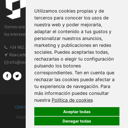
Utilizamos cookies propias y de
terceros para conocer los usos de
nuestra web y poder mejorarla,
Somos una entidad sin ánimo de lucro cuya finalidad es velar por
adaptar el contenido a tus gustos y
los intereses comunes de todos los miembros de la Asociación.
personalizar nuestros anuncios,
marketing y publicaciones en redes
+34 982 20 97 45
|
+34 982 20 97 97
sociales. Puedes aceptarlas todas,
Rúa Leiteiras, s/n, 27003 Lugo
rechazarlas o elegir tu configuración
info@ceaogandaras.org
pulsando los botones
correspondientes. Ten en cuenta que
rechazar las cookies puede afectar a
tu experiencia de navegación. Para
más información puedes consultar
nuestra
Política de cookies
CEAOGANDARAS.ORG ®
POWERED BY
TRUSTYNET
Aceptar todas
POLÍTICA DE PRIVACIDAD
CONDICIONES DE USO
Denegar todas
AVISO LEGAL
POLÍTICA DE COOKIES