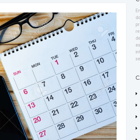
En
do
pr
re
de
es
in
se
C