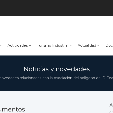
Actividades
Turismo Industrial
Actualidad
Doc
Noticias y novedades
novedades relacionadas con la Asociación del polígono de 'O Ceao
A
ocumentos
C