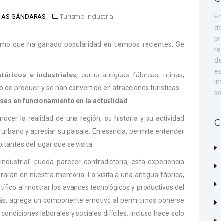
Turismo Industrial
 - AS GÁNDARAS
En
do
pr
mo que ha ganado popularidad en tiempos recientes. Se
re
de
es
istóricos e industriales
, como antiguas fábricas, minas,
in
 de producir y se han convertido en atracciones turísticas.
se
esas en funcionamiento en la actualidad
.
nocer la realidad de una región, su historia y su actividad
C
rbano y apreciar su paisaje. En esencia, permite entender
tantes del lugar que se visita.
ndustrial" pueda parecer contradictoria, esta experiencia
rán en nuestra memoria. La visita a una antigua fábrica,
ntífico al mostrar los avances tecnológicos y productivos del
ás, agrega un componente emotivo al permitirnos ponerse
condiciones laborales y sociales difíciles, incluso hace solo