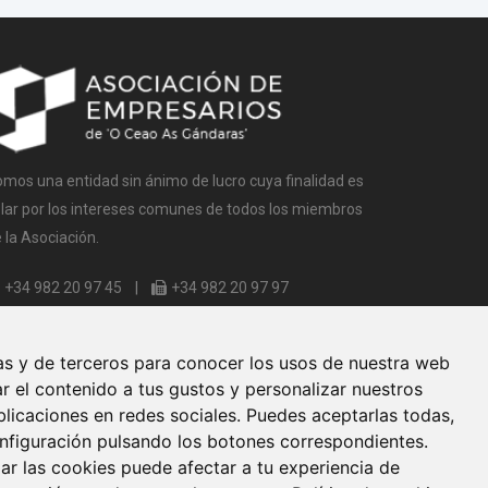
mos una entidad sin ánimo de lucro cuya finalidad es
lar por los intereses comunes de todos los miembros
 la Asociación.
+34 982 20 97 45
|
+34 982 20 97 97
Rúa Leiteiras, s/n, 27003 Lugo
info@ceaogandaras.org
as y de terceros para conocer los usos de nuestra web
r el contenido a tus gustos y personalizar nuestros
licaciones en redes sociales. Puedes aceptarlas todas,
onfiguración pulsando los botones correspondientes.
ar las cookies puede afectar a tu experiencia de