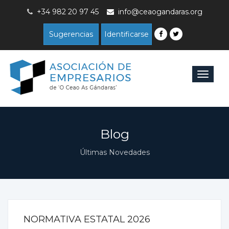
+34 982 20 97 45
info@ceaogandaras.org
Sugerencias
Identificarse
Toggle
navigat
Blog
Últimas Novedades
NORMATIVA ESTATAL 2026