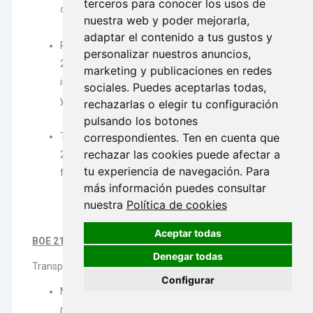
terceros para conocer los usos de
oficinas de farmacia.
nuestra web y poder mejorarla,
descargar
adaptar el contenido a tus gustos y
Revisión salarial año 2025 e incremento para
personalizar nuestros anuncios,
2026 del convenio estatal sector de mayoristas e
marketing y publicaciones en redes
importadores de productos químicos industriales
sociales. Puedes aceptarlas todas,
y de droguería, perfumería y anexos.
rechazarlas o elegir tu configuración
descargar
pulsando los botones
Tablas salariales definitivas 2025 y provisionales
correspondientes. Ten en cuenta que
rechazar las cookies puede afectar a
2026 convenio de industria metalgráfica y de
tu experiencia de navegación. Para
fabricación de envases metálicos.
más información puedes consultar
descargar
nuestra
Política de cookies
Aceptar todas
BOE 21 febrero
Denegar todas
Transportes
Configurar
Modificaciones sobre inspección y control por
riesgos inherentes al transporte de mercancías