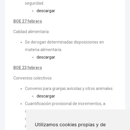
seguridad.
descargar
BOE 27 febrero
Calidad alimentaria
Se derogan determinadas disposiciones en
materia alimentaria.
descargar
BOE 23 febrero
Convenios colectivos
Convenio para granjas avícolas y otros animales.
descargar
Cuantificación provisional de incrementos, a
cuenta del futuro convenio colectivo, de los
conceptos salariales incluidos en la tablas de
Utilizamos cookies propias y de
retribuciones 2025 y 2026 convenio estatal para