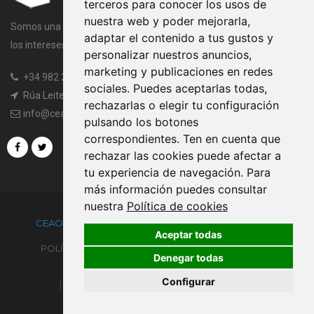
terceros para conocer los usos de
nuestra web y poder mejorarla,
Somos una entidad sin ánimo de lucro cuya finalidad es velar por
adaptar el contenido a tus gustos y
los intereses comunes de todos los miembros de la Asociación.
personalizar nuestros anuncios,
marketing y publicaciones en redes
+34 982 20 97 45
|
+34 982 20 97 97
sociales. Puedes aceptarlas todas,
Rúa Leiteiras, s/n, 27003 Lugo
rechazarlas o elegir tu configuración
info@ceaogandaras.org
pulsando los botones
correspondientes. Ten en cuenta que
rechazar las cookies puede afectar a
tu experiencia de navegación. Para
más información puedes consultar
nuestra
Política de cookies
CEAOGANDARAS.ORG ®
POWERED BY
TRUSTYNET
Aceptar todas
POLÍTICA DE PRIVACIDAD
CONDICIONES DE USO
Denegar todas
AVISO LEGAL
POLÍTICA DE COOKIES
Configurar
CANAL DE INFORMACIÓN
CONTACTO