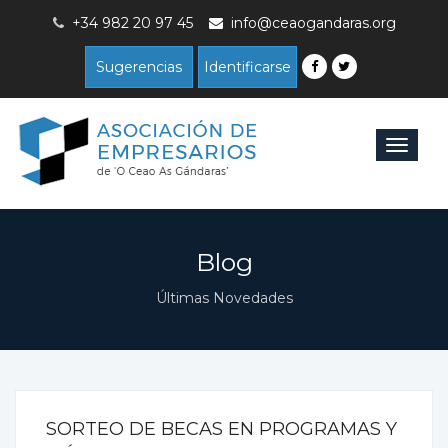
+34 982 20 97 45
info@ceaogandaras.org
Sugerencias
Identificarse
Toggle
navigat
Blog
Últimas Novedades
SORTEO DE BECAS EN PROGRAMAS Y