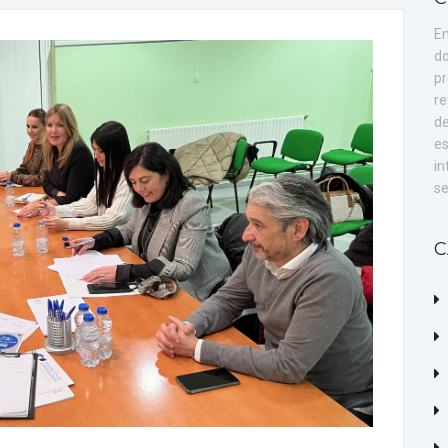
En
do
pr
re
de
es
in
se
C