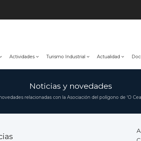
Actividades
Turismo Industrial
Actualidad
Doc
Noticias y novedades
novedades relacionadas con la Asociación del polígono de 'O Ceao
A
cias
C