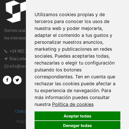
Utilizamos cookies propias y de
terceros para conocer los usos de
nuestra web y poder mejorarla,
Somos una entidad sin ánimo de lucro cuya finalidad es velar por
adaptar el contenido a tus gustos y
los intereses comunes de todos los miembros de la Asociación.
personalizar nuestros anuncios,
marketing y publicaciones en redes
+34 982 20 97 45
|
+34 982 20 97 97
sociales. Puedes aceptarlas todas,
Rúa Leiteiras, s/n, 27003 Lugo
rechazarlas o elegir tu configuración
info@ceaogandaras.org
pulsando los botones
correspondientes. Ten en cuenta que
rechazar las cookies puede afectar a
tu experiencia de navegación. Para
más información puedes consultar
nuestra
Política de cookies
CEAOGANDARAS.ORG ®
POWERED BY
TRUSTYNET
Aceptar todas
POLÍTICA DE PRIVACIDAD
CONDICIONES DE USO
Denegar todas